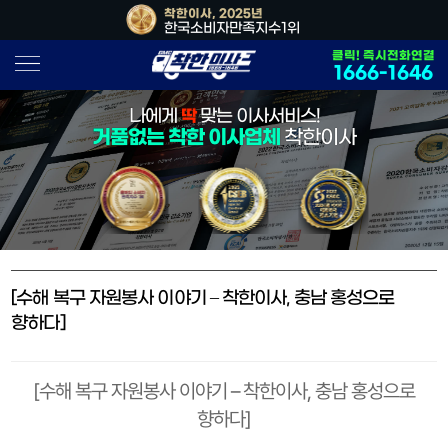
, 2026년
착한이사, 2025년
착한이사, 202
소비자만족지수1위
한국소비자만족지수1위
대한민국 사
클릭! 즉시전화연결
1666-1646
나에게
딱
맞는 이사서비스!
거품없는 착한 이사업체
착한이사
[수해 복구 자원봉사 이야기 – 착한이사, 충남 홍성으로
향하다]
[수해 복구 자원봉사 이야기 – 착한이사, 충남 홍성으로
향하다]