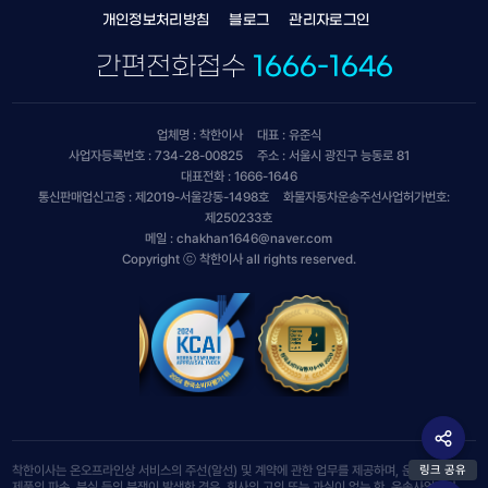
개인정보처리방침
블로그
관리자로그인
간편전화접수
1666-1646
업체명 : 착한이사
대표 : 유준식
사업자등록번호 : 734-28-00825
주소 : 서울시 광진구 능동로 81
대표전화 : 1666-1646
통신판매업신고증 : 제2019-서울강동-1498호
화물자동차운송주선사업허가번호:
제250233호
메일 : chakhan1646@naver.com
Copyright ⓒ 착한이사 all rights reserved.
착한이사는 온오프라인상 서비스의 주선(알선) 및 계약에 관한 업무를 제공하며, 운송 서비스 및
링크 공유
제품의 파손, 분실 등의 분쟁이 발생한 경우, 회사의 고의 또는 과실이 없는 한, 운송사업자와