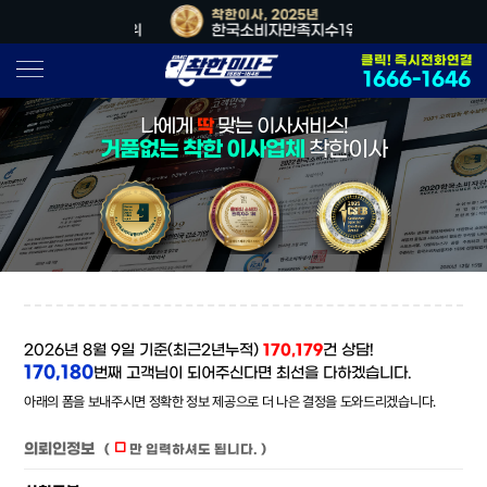
이사, 2026년
착한이사, 2025년
착한이사, 20
소비자만족지수1위
한국소비자만족지수1위
대한민국 사
클릭! 즉시전화연결
1666-1646
나에게
딱
맞는 이사서비스!
거품없는 착한 이사업체
착한이사
2026년 8월 9일 기준(최근2년누적)
170,179
건 상담!
170,180
번째 고객님이 되어주신다면 최선을 다하겠습니다.
아래의 폼을 보내주시면 정확한 정보 제공으로 더 나은 결정을 도와드리겠습니다.
의뢰인정보
(
만 입력하셔도 됩니다. )