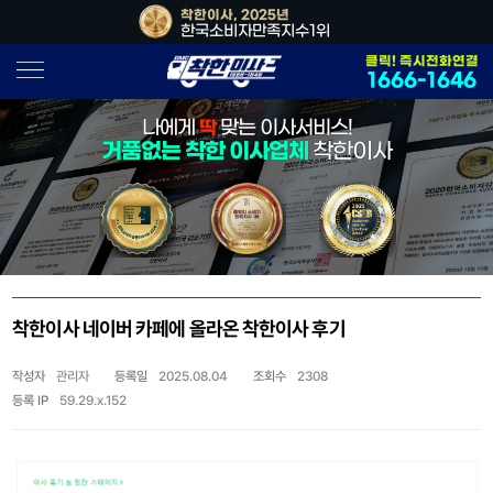
, 2026년
착한이사, 2025년
착한이사, 202
소비자만족지수1위
한국소비자만족지수1위
대한민국 사
클릭! 즉시전화연결
1666-1646
나에게
딱
맞는 이사서비스!
거품없는 착한 이사업체
착한이사
착한이사 네이버 카페에 올라온 착한이사 후기
작성자
관리자
등록일
2025.08.04
조회수
2308
등록 IP
59.29.x.152