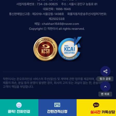
사업자등록번호 : 734-28-00825
주소 : 서울시 광진구 능동로 81
대표전화 : 1666-1646
통신판매업신고증 : 제2019-서울강동-1498호
화물자동차운송주선사업허가번호:
제250233호
메일 : chakhan1646@naver.com
Copyright ⓒ 착한이사 all rights reserved.
링크 공유
착한이사는 온오프라인상 서비스의 주선(알선) 및 계약에 관한 업무를 제공하며, 운송 서비스 및
제품의 파손, 분실 등의 분쟁이 발생한 경우, 회사의 고의 또는 과실이 없는 한, 운송사업자와
고객이 책임을 부담합니다.
맨 위로
클릭! 전화연결
간편견적신청
실시간
실시간
카톡상담
카톡상담
실시간
카톡상담