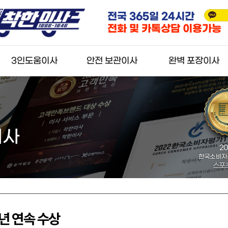
전국 365일 24시간
실시간
카톡상담
, 2024년
4년 연속 대한민국
전화 및 카톡상담 이용가능
별시장 표창장
고객만족 브랜드 대상
3인도움이사
안전 보관이사
완벽 포장이사
3인 일반이사
안전 보관이사
완벽 포장이사
3인 반포장이사
견적신청
견적신청
견적신청
이사
2024년
2020
2
서울특별시장 표창장
한국소비자감동지수1위
올해의소비
서울특별시
스포츠서울
강소기업
년 연속 수상