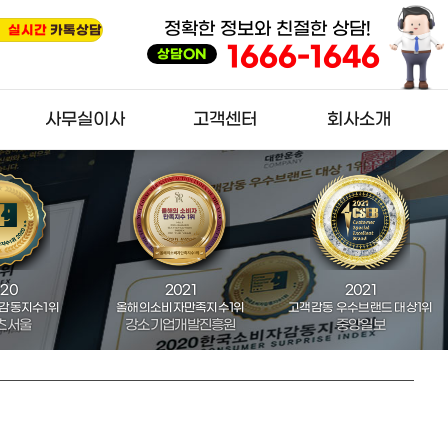
정확한 정보와 친절한 상담!
실시간
실시간
카톡상담
카톡상담
한국금융경제신문 (4년 연속)
1666-1646
한국소비자평가1위
상담ON
사무실이사
고객센터
회사소개
사무실이사
A/S문의
회사소개
견적신청
착한기사모집
직원소개
체크포인트
착한이사 웹진
손없는날
사회공헌
021
2021
2022
자만족지수1위
고객감동 우수브랜드 대상1위
코로나를 이겨낸 대한민국 강소기
개발진흥원
중앙일보
중앙일보