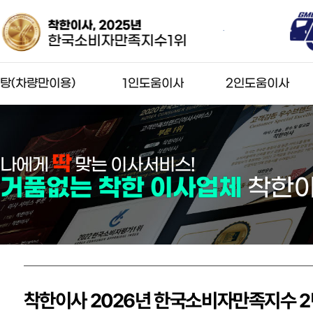
착한이사, 2024년
착한이사
대한민국 사회공헌대상
서울특
탕(차량만이용)
1인도움이사
2인도움이사
탕(차량만이용)
1인 도움탕
2인 일반이사
견적신청
1인 도움 반포장
2인 반포장이사
딱
나에게
맞는 이사서비스!
견적신청
견적신청
거품없는 착한 이사업체
착한
25
2025
2026
족 브랜드 대상
한국소비자평가1위
한국소비자만족지수1위
INESS
한국금융경제신문
한국금융경제신문
착한이사 2026년 한국소비자만족지수 2