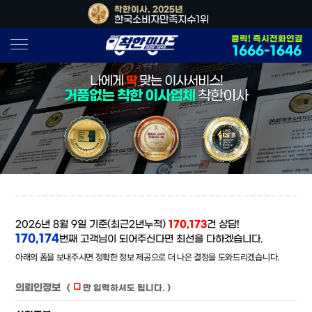
, 2026년
착한이사, 2025년
착한이사, 202
소비자만족지수1위
한국소비자만족지수1위
대한민국 사
클릭! 즉시전화연결
1666-1646
나에게
딱
맞는 이사서비스!
거품없는 착한 이사업체
착한이사
2026년 8월 9일 기준(최근2년누적)
170,173
건 상담!
170,174
번째 고객님이 되어주신다면 최선을 다하겠습니다.
아래의 폼을 보내주시면 정확한 정보 제공으로 더 나은 결정을 도와드리겠습니다.
의뢰인정보
(
만 입력하셔도 됩니다. )