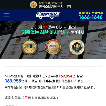
, 2026년
착한이사, 2025년
착한이사, 202
소비자만족지수1위
한국소비자만족지수1위
대한민국 사
클릭! 즉시전화연결
1666-1646
나에게
딱
맞는 이사서비스!
거품없는 착한 이사업체
착한이사
2026년 8월 10일 기준(최근2년누적)
169,954
건 상담!
169,955
번째 고객님이 되어주신다면 최선을 다하겠습니다.
아래의 폼을 보내주시면 정확한 정보 제공으로 더 나은 결정을 도와드리겠습니다.
의뢰인정보
(
만 입력하셔도 됩니다. )